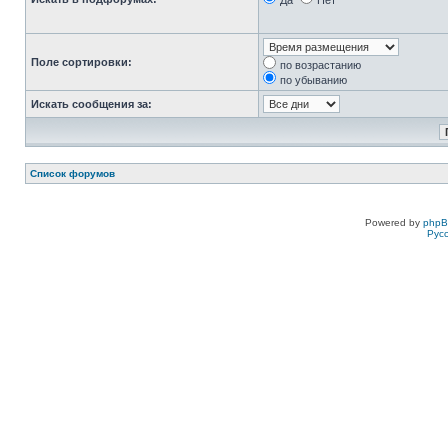
Да
Нет
Поле сортировки:
по возрастанию
по убыванию
Искать сообщения за:
Список форумов
Powered by
php
Рус