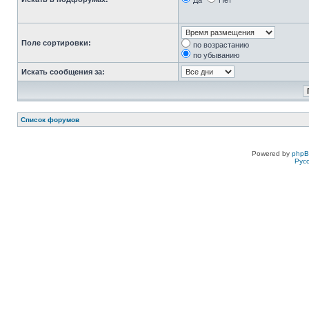
Да
Нет
Поле сортировки:
по возрастанию
по убыванию
Искать сообщения за:
Список форумов
Powered by
php
Рус