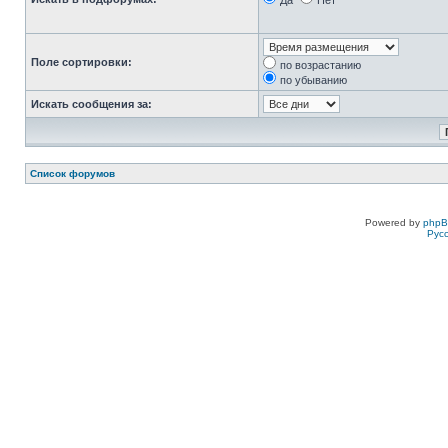
Да
Нет
Поле сортировки:
по возрастанию
по убыванию
Искать сообщения за:
Список форумов
Powered by
php
Рус