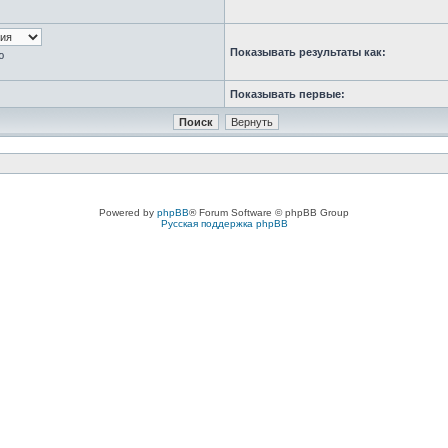
Показывать результаты как:
ю
Показывать первые:
Powered by
phpBB
® Forum Software © phpBB Group
Русская поддержка phpBB