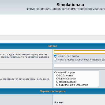
Simulation.su
Форум Национального общества имитационного моделир
Запрос
татах, и
-
для слов, которых в результатах
Искать все слова
 списка. Используйте
*
в качестве шаблона
Искать любое слово/поиск с языком з
х производится автоматически, если вы не
Параметры запроса
Искать: