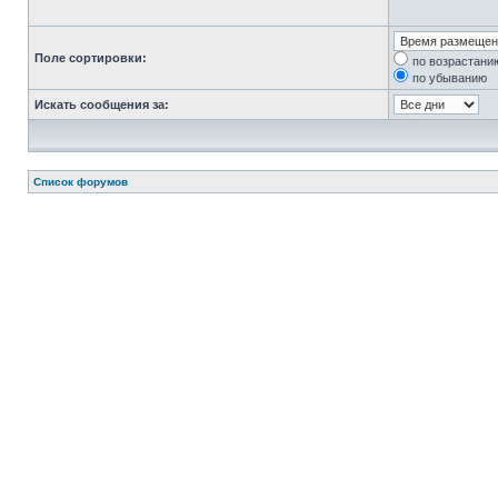
Поле сортировки:
по возрастани
по убыванию
Искать сообщения за:
Список форумов