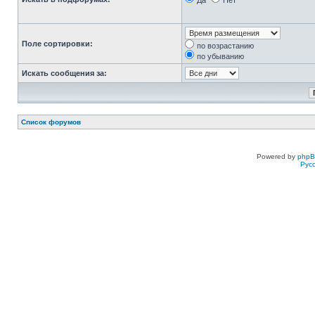
Да
Нет
Поле сортировки:
по возрастанию
по убыванию
Искать сообщения за:
Список форумов
Powered by
php
Рус