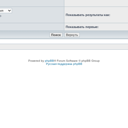
Показывать результаты как:
ю
Показывать первые:
Powered by
phpBB
® Forum Software © phpBB Group
Русская поддержка phpBB