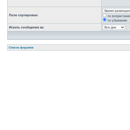
Поле сортировки:
по возрастани
по убыванию
Искать сообщения за:
Список форумов