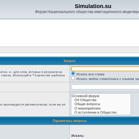
Simulation.su
Форум Национального общества имитационного моделир
Запрос
татах, и
-
для слов, которых в результатах
Искать все слова
 списка. Используйте
*
в качестве шаблона
Искать любое слово/поиск с языком з
х производится автоматически, если вы не
Параметры запроса
Искать: