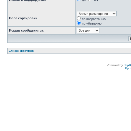
Да
Нет
Поле сортировки:
по возрастанию
по убыванию
Искать сообщения за:
Список форумов
Powered by
php
Рус