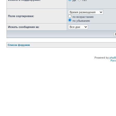
Да
Нет
Поле сортировки:
по возрастанию
по убыванию
Искать сообщения за:
Список форумов
Powered by
php
Рус