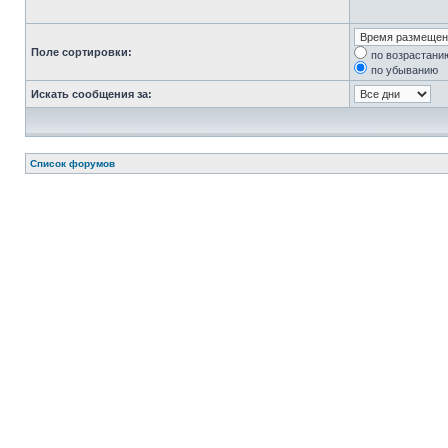
Поле сортировки:
по возрастани
по убыванию
Искать сообщения за:
Список форумов