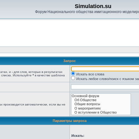
Simulation.su
Форум Национального общества имитационного моделир
Запрос
татах, и
-
для слов, которых в результатах
Искать все слова
 списка. Используйте
*
в качестве шаблона
Искать любое слово/поиск с языком з
х производится автоматически, если вы не
Параметры запроса
Искать: