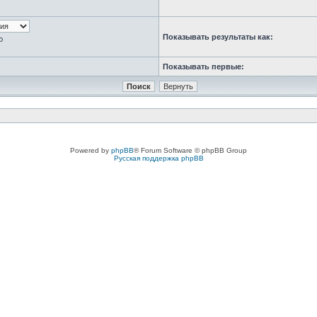
Показывать результаты как:
ю
Показывать первые:
Powered by
phpBB
® Forum Software © phpBB Group
Русская поддержка phpBB