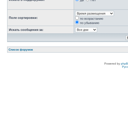
Да
Нет
Поле сортировки:
по возрастанию
по убыванию
Искать сообщения за:
Список форумов
Powered by
php
Рус