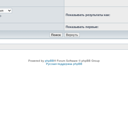
Показывать результаты как:
ю
Показывать первые:
Powered by
phpBB
® Forum Software © phpBB Group
Русская поддержка phpBB