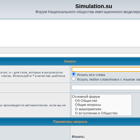
Simulation.su
Форум Национального общества имитационного моделир
Запрос
татах, и
-
для слов, которых в результатах
Искать все слова
 списка. Используйте
*
в качестве шаблона
Искать любое слово/поиск с языком з
х производится автоматически, если вы не
Параметры запроса
Искать: