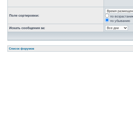
Поле сортировки:
по возрастани
по убыванию
Искать сообщения за:
Список форумов