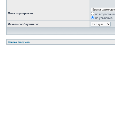
Поле сортировки:
по возрастани
по убыванию
Искать сообщения за:
Список форумов