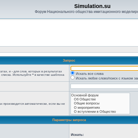
Simulation.su
Форум Национального общества имитационного моделир
Запрос
татах, и
-
для слов, которых в результатах
Искать все слова
 списка. Используйте
*
в качестве шаблона
Искать любое слово/поиск с языком з
х производится автоматически, если вы не
Параметры запроса
Искать: