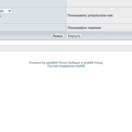
Показывать результаты как:
ю
Показывать первые:
Powered by
phpBB
® Forum Software © phpBB Group
Русская поддержка phpBB