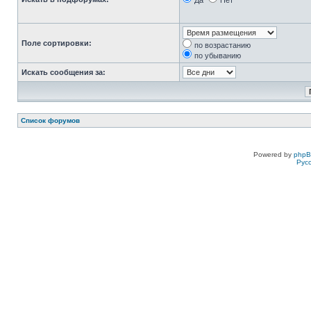
Да
Нет
Поле сортировки:
по возрастанию
по убыванию
Искать сообщения за:
Список форумов
Powered by
php
Рус