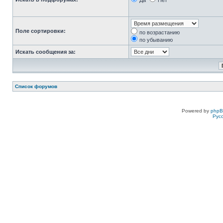
Да
Нет
Поле сортировки:
по возрастанию
по убыванию
Искать сообщения за:
Список форумов
Powered by
php
Рус