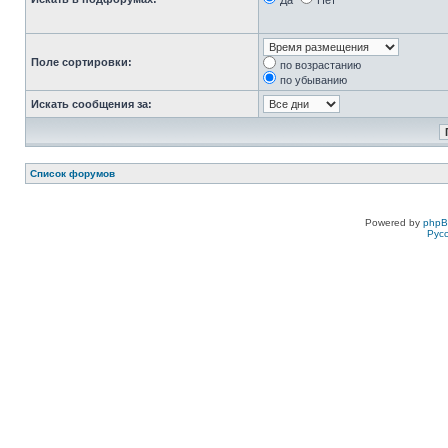
Да
Нет
Поле сортировки:
по возрастанию
по убыванию
Искать сообщения за:
Список форумов
Powered by
php
Рус