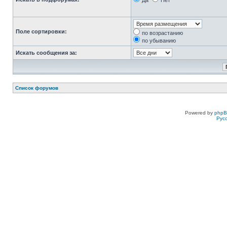
Да
Нет
Поле сортировки:
по возрастанию
по убыванию
Искать сообщения за:
Список форумов
Powered by
php
Рус