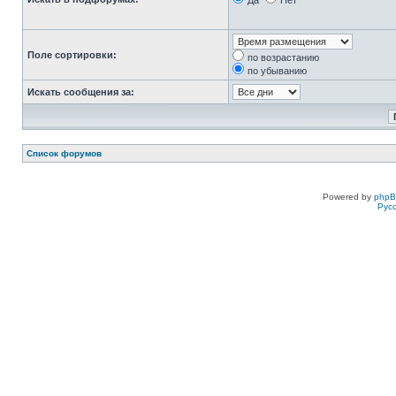
Да
Нет
Поле сортировки:
по возрастанию
по убыванию
Искать сообщения за:
Список форумов
Powered by
php
Рус