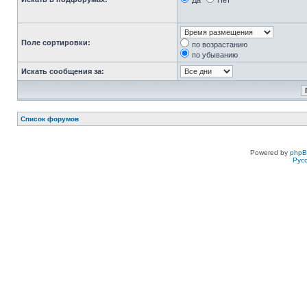
Да
Нет
Поле сортировки:
по возрастанию
по убыванию
Искать сообщения за:
Список форумов
Powered by
php
Рус