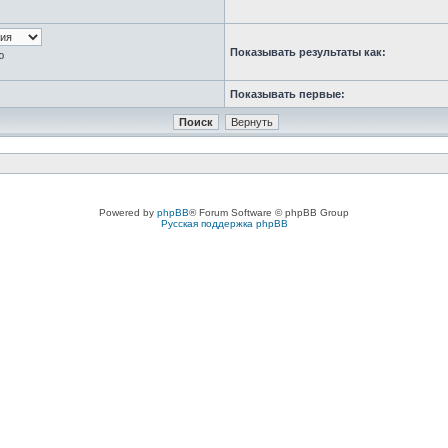
Показывать результаты как:
ю
Показывать первые:
Powered by
phpBB
® Forum Software © phpBB Group
Русская поддержка phpBB