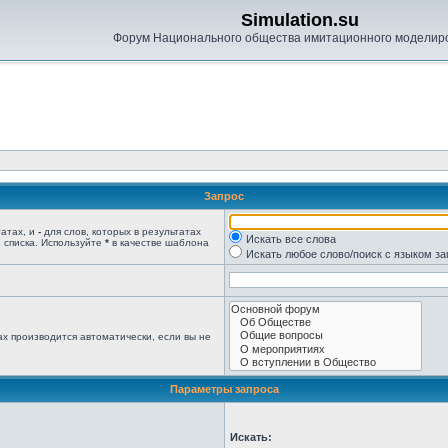
Simulation.su
Форум Национального общества имитационного моделир
Запрос
татах, и
-
для слов, которых в результатах
Искать все слова
 списка. Используйте
*
в качестве шаблона
Искать любое слово/поиск с языком з
х производится автоматически, если вы не
Параметры запроса
Искать: