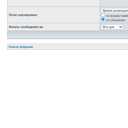
Поле сортировки:
по возрастани
по убыванию
Искать сообщения за:
Список форумов