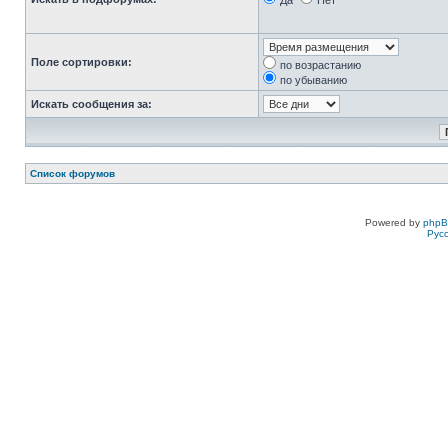
Да
Нет
Поле сортировки:
по возрастанию
по убыванию
Искать сообщения за:
Список форумов
Powered by
php
Рус