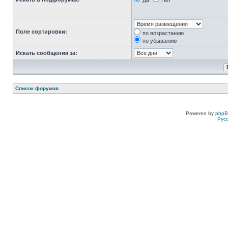
Да
Нет
Поле сортировки:
по возрастанию
по убыванию
Искать сообщения за:
Список форумов
Powered by
php
Рус