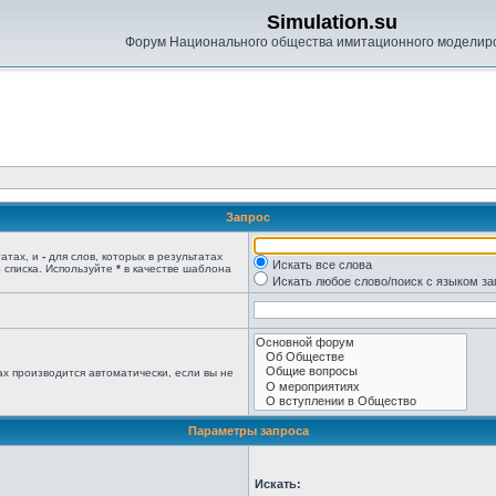
Simulation.su
Форум Национального общества имитационного моделир
Запрос
татах, и
-
для слов, которых в результатах
Искать все слова
 списка. Используйте
*
в качестве шаблона
Искать любое слово/поиск с языком з
х производится автоматически, если вы не
Параметры запроса
Искать: