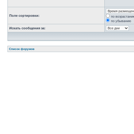
Поле сортировки:
по возрастани
по убыванию
Искать сообщения за:
Список форумов