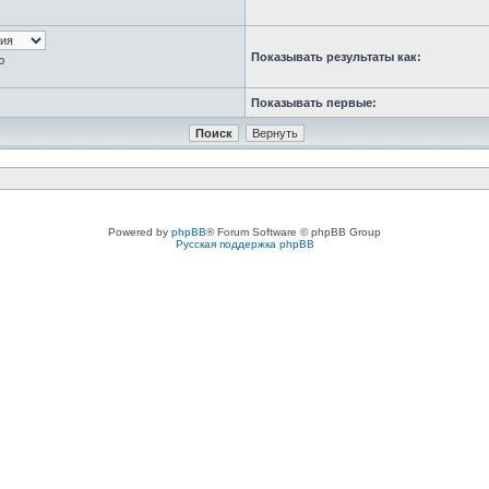
Показывать результаты как:
ю
Показывать первые:
Powered by
phpBB
® Forum Software © phpBB Group
Русская поддержка phpBB