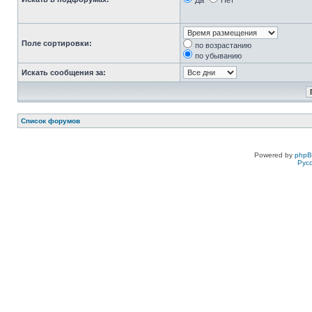
Да
Нет
Поле сортировки:
по возрастанию
по убыванию
Искать сообщения за:
Список форумов
Powered by
php
Рус