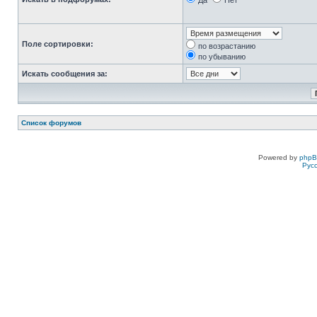
Да
Нет
Поле сортировки:
по возрастанию
по убыванию
Искать сообщения за:
Список форумов
Powered by
php
Рус