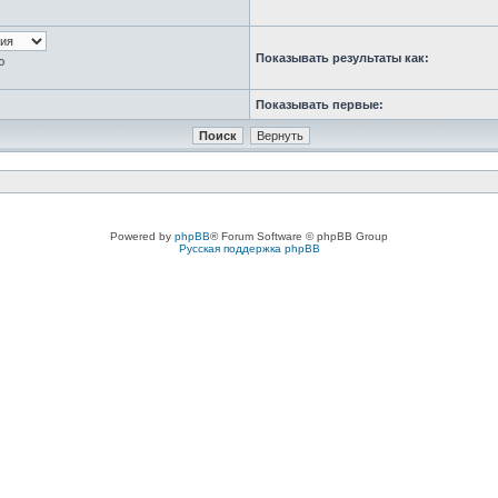
Показывать результаты как:
ю
Показывать первые:
Powered by
phpBB
® Forum Software © phpBB Group
Русская поддержка phpBB