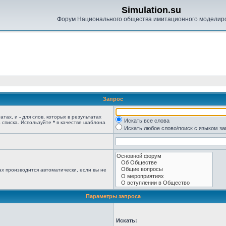
Simulation.su
Форум Национального общества имитационного моделир
Запрос
татах, и
-
для слов, которых в результатах
Искать все слова
 списка. Используйте
*
в качестве шаблона
Искать любое слово/поиск с языком з
х производится автоматически, если вы не
Параметры запроса
Искать: