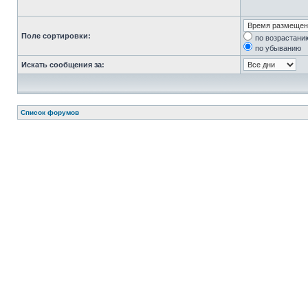
Поле сортировки:
по возрастани
по убыванию
Искать сообщения за:
Список форумов