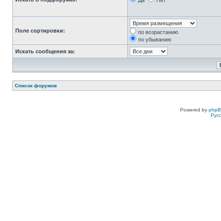
Да
Нет
Поле сортировки:
по возрастанию
по убыванию
Искать сообщения за:
Список форумов
Powered by
php
Рус