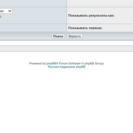
Показывать результаты как:
ю
Показывать первые:
Powered by
phpBB
® Forum Software © phpBB Group
Русская поддержка phpBB