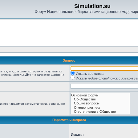
Simulation.su
Форум Национального общества имитационного моделир
Запрос
татах, и
-
для слов, которых в результатах
Искать все слова
 списка. Используйте
*
в качестве шаблона
Искать любое слово/поиск с языком з
х производится автоматически, если вы не
Параметры запроса
Искать: