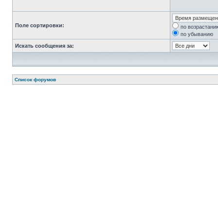
Поле сортировки:
по возрастани
по убыванию
Искать сообщения за:
Список форумов