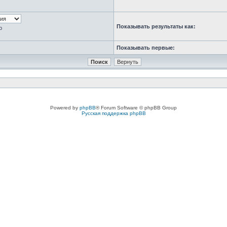
Показывать результаты как:
ю
Показывать первые:
Powered by
phpBB
® Forum Software © phpBB Group
Русская поддержка phpBB