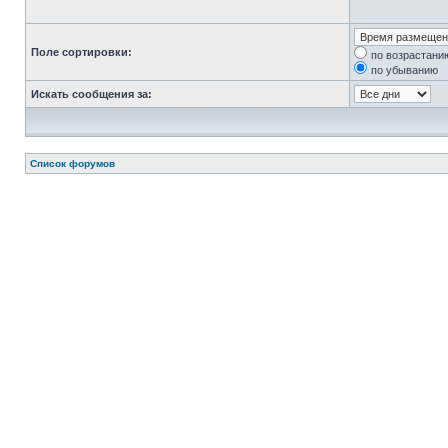
Поле сортировки:
по возрастани
по убыванию
Искать сообщения за:
Список форумов