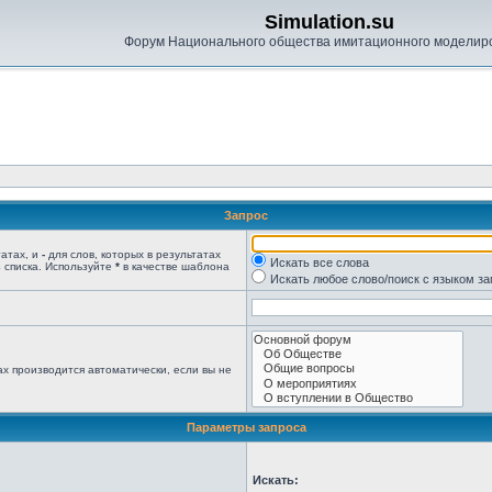
Simulation.su
Форум Национального общества имитационного моделир
Запрос
татах, и
-
для слов, которых в результатах
Искать все слова
 списка. Используйте
*
в качестве шаблона
Искать любое слово/поиск с языком з
х производится автоматически, если вы не
Параметры запроса
Искать: