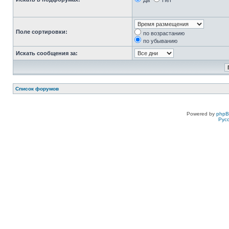
Да
Нет
Поле сортировки:
по возрастанию
по убыванию
Искать сообщения за:
Список форумов
Powered by
php
Рус