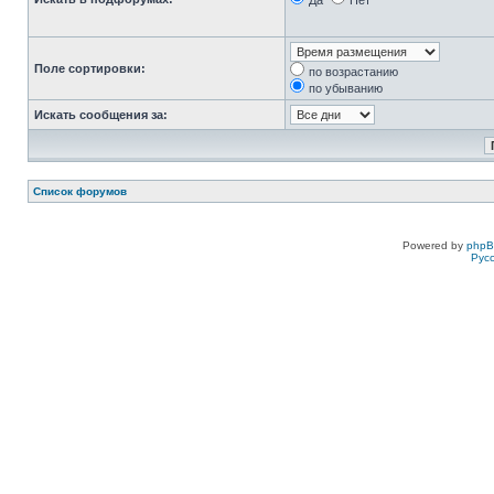
Да
Нет
Поле сортировки:
по возрастанию
по убыванию
Искать сообщения за:
Список форумов
Powered by
php
Рус