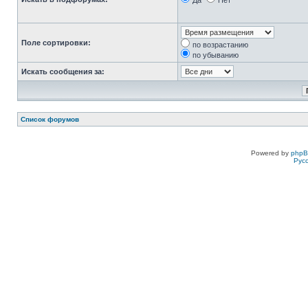
Да
Нет
Поле сортировки:
по возрастанию
по убыванию
Искать сообщения за:
Список форумов
Powered by
php
Рус