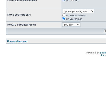
Да
Нет
Поле сортировки:
по возрастанию
по убыванию
Искать сообщения за:
Список форумов
Powered by
php
Рус