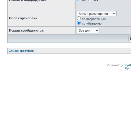
Да
Нет
Поле сортировки:
по возрастанию
по убыванию
Искать сообщения за:
Список форумов
Powered by
php
Рус