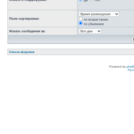
Да
Нет
Поле сортировки:
по возрастанию
по убыванию
Искать сообщения за:
Список форумов
Powered by
php
Рус