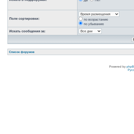
Да
Нет
Поле сортировки:
по возрастанию
по убыванию
Искать сообщения за:
Список форумов
Powered by
php
Рус