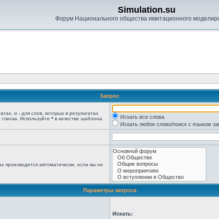
Simulation.su
Форум Национального общества имитационного моделир
Запрос
татах, и
-
для слов, которых в результатах
Искать все слова
 списка. Используйте
*
в качестве шаблона
Искать любое слово/поиск с языком з
х производится автоматически, если вы не
Параметры запроса
Искать: