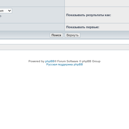
Показывать результаты как:
ю
Показывать первые:
Powered by
phpBB
® Forum Software © phpBB Group
Русская поддержка phpBB