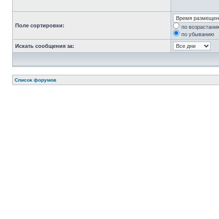
Поле сортировки:
по возрастани
по убыванию
Искать сообщения за:
Список форумов