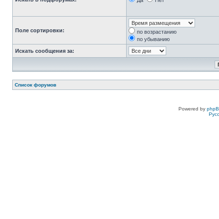
Да
Нет
Поле сортировки:
по возрастанию
по убыванию
Искать сообщения за:
Список форумов
Powered by
php
Рус