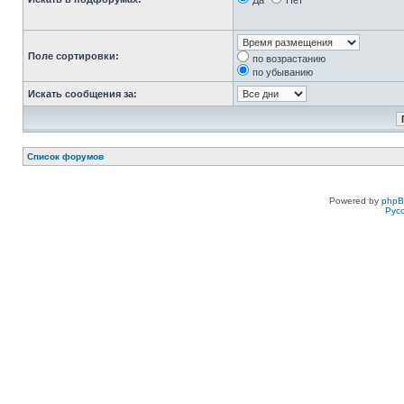
Да
Нет
Поле сортировки:
по возрастанию
по убыванию
Искать сообщения за:
Список форумов
Powered by
php
Рус