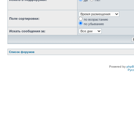
Да
Нет
Поле сортировки:
по возрастанию
по убыванию
Искать сообщения за:
Список форумов
Powered by
php
Рус