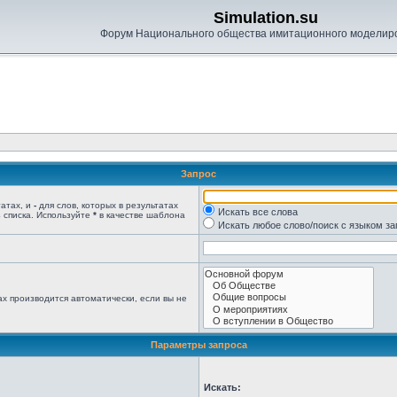
Simulation.su
Форум Национального общества имитационного моделир
Запрос
татах, и
-
для слов, которых в результатах
Искать все слова
 списка. Используйте
*
в качестве шаблона
Искать любое слово/поиск с языком з
х производится автоматически, если вы не
Параметры запроса
Искать: