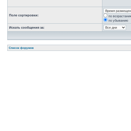
Поле сортировки:
по возрастани
по убыванию
Искать сообщения за:
Список форумов