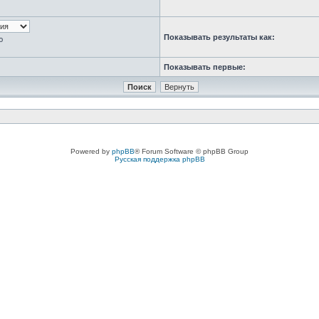
Показывать результаты как:
ю
Показывать первые:
Powered by
phpBB
® Forum Software © phpBB Group
Русская поддержка phpBB