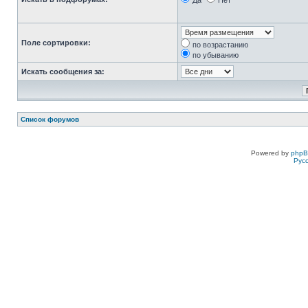
Да
Нет
Поле сортировки:
по возрастанию
по убыванию
Искать сообщения за:
Список форумов
Powered by
php
Рус