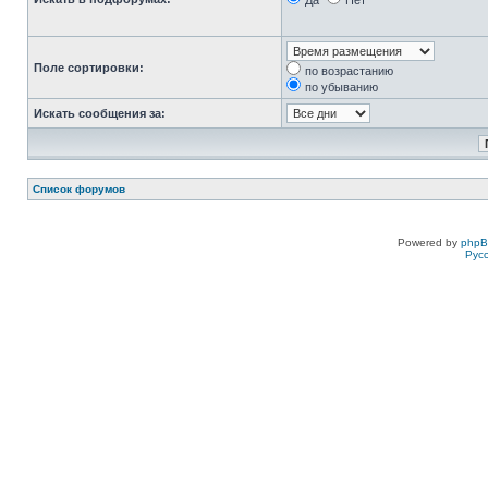
Да
Нет
Поле сортировки:
по возрастанию
по убыванию
Искать сообщения за:
Список форумов
Powered by
php
Рус