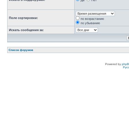
Да
Нет
Поле сортировки:
по возрастанию
по убыванию
Искать сообщения за:
Список форумов
Powered by
php
Рус