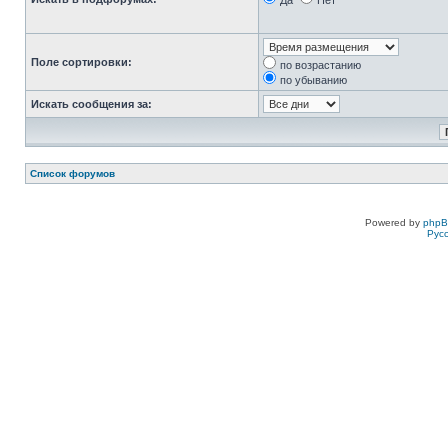
Да
Нет
Поле сортировки:
по возрастанию
по убыванию
Искать сообщения за:
Список форумов
Powered by
php
Рус