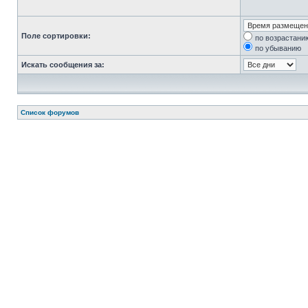
Поле сортировки:
по возрастани
по убыванию
Искать сообщения за:
Список форумов