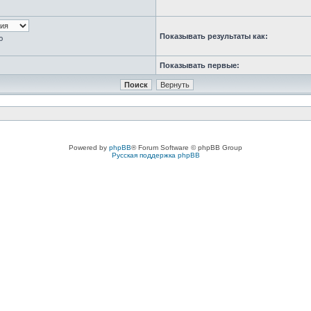
Показывать результаты как:
ю
Показывать первые:
Powered by
phpBB
® Forum Software © phpBB Group
Русская поддержка phpBB