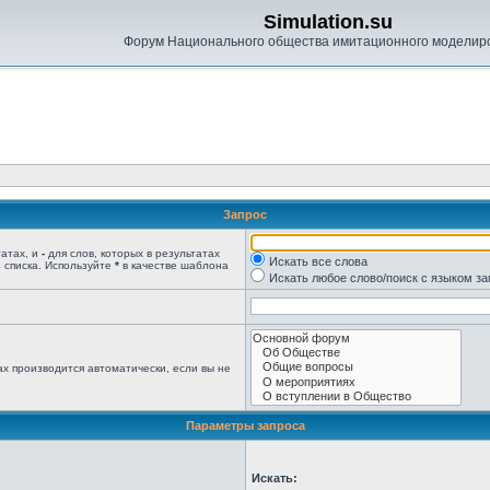
Simulation.su
Форум Национального общества имитационного моделир
Запрос
татах, и
-
для слов, которых в результатах
Искать все слова
 списка. Используйте
*
в качестве шаблона
Искать любое слово/поиск с языком з
х производится автоматически, если вы не
Параметры запроса
Искать: