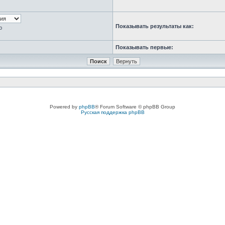
Показывать результаты как:
ю
Показывать первые:
Powered by
phpBB
® Forum Software © phpBB Group
Русская поддержка phpBB