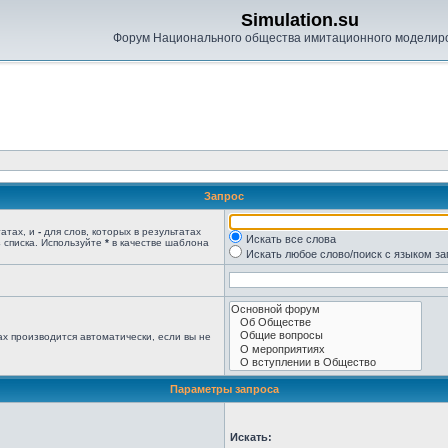
Simulation.su
Форум Национального общества имитационного моделир
Запрос
татах, и
-
для слов, которых в результатах
Искать все слова
 списка. Используйте
*
в качестве шаблона
Искать любое слово/поиск с языком з
х производится автоматически, если вы не
Параметры запроса
Искать: