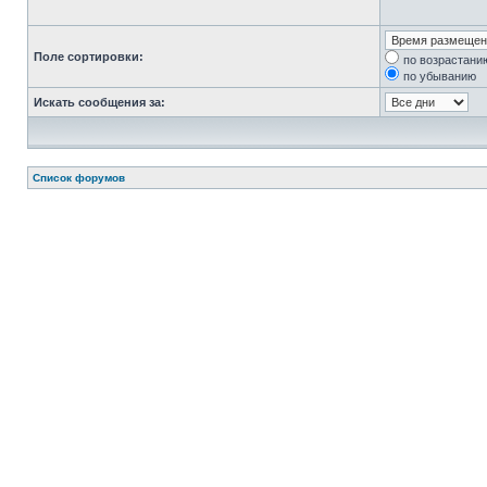
Поле сортировки:
по возрастани
по убыванию
Искать сообщения за:
Список форумов