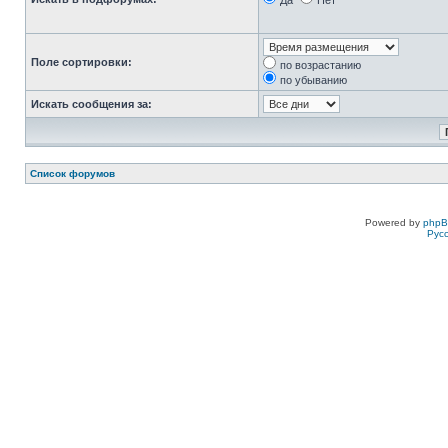
Да
Нет
Поле сортировки:
по возрастанию
по убыванию
Искать сообщения за:
Список форумов
Powered by
php
Рус