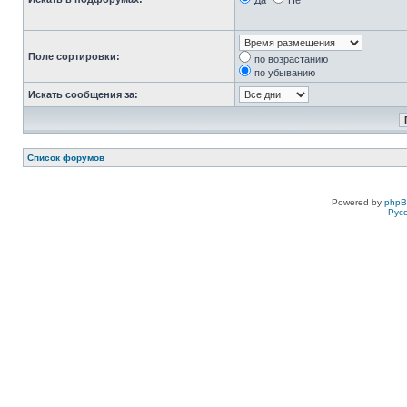
Да
Нет
Поле сортировки:
по возрастанию
по убыванию
Искать сообщения за:
Список форумов
Powered by
php
Рус