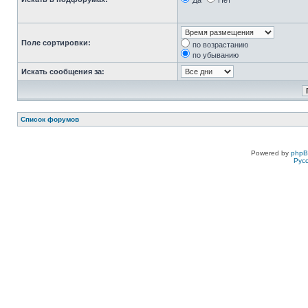
Да
Нет
Поле сортировки:
по возрастанию
по убыванию
Искать сообщения за:
Список форумов
Powered by
php
Рус