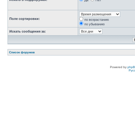
Да
Нет
Поле сортировки:
по возрастанию
по убыванию
Искать сообщения за:
Список форумов
Powered by
php
Рус